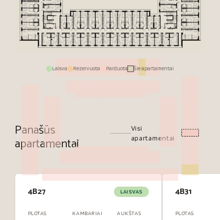
Laisva
Rezervuota
Parduota
Šie apartamentai
Panašūs
Visi
apartamentai
apartamentai
4B27
4B31
LAISVAS
PLOTAS
KAMBARIAI
AUKŠTAS
PLOTAS