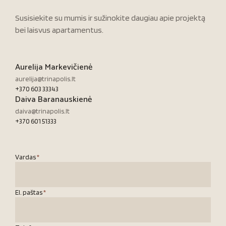
Susisiekite su mumis ir sužinokite daugiau apie projektą
bei laisvus apartamentus.
Aurelija Markevičienė
aurelija@trinapolis.lt
+370 603 33343
Daiva Baranauskienė
daiva@trinapolis.lt
+370 601 51333
Vardas
*
El. paštas
*