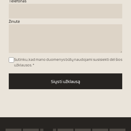
Telefonas
Žinutė
Sutinku, kad mano duomenys būtų naudojami susisiekti dėl šios
užklausos.
*
Siųsti užklausą