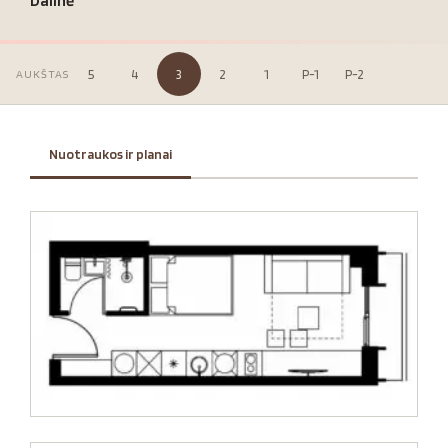
Dalinė
5
4
3
2
1
P-1
P-2
AUKŠTAS
Nuotraukos ir planai