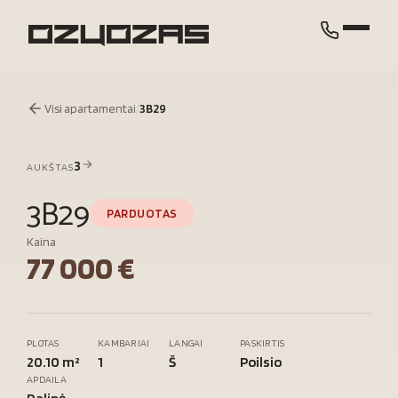
Visi apartamentai
/
3B29
3
AUKŠTAS
3B29
PARDUOTAS
Kaina
77 000 €
PLOTAS
KAMBARIAI
LANGAI
PASKIRTIS
20.10 m²
1
Š
Poilsio
APDAILA