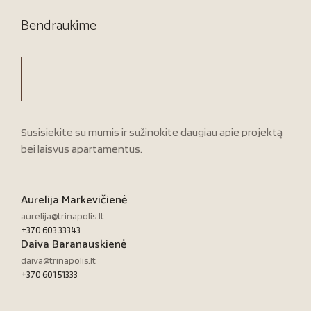
Bendraukime
Susisiekite su mumis ir sužinokite daugiau apie projektą
bei laisvus apartamentus.
Aurelija Markevičienė
aurelija@trinapolis.lt
+370 603 33343
Daiva Baranauskienė
daiva@trinapolis.lt
+370 601 51333