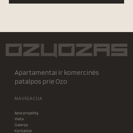
Apartamentai ir komercinės
patalpos prie Ozo
NAVIGACIJA
Apie projektą
Vieta
Galerija
Kontaktai