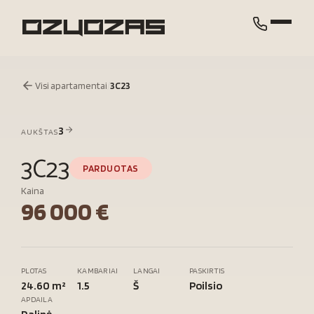
Visi apartamentai
/
3C23
3
AUKŠTAS
3C23
PARDUOTAS
Kaina
96 000 €
PLOTAS
KAMBARIAI
LANGAI
PASKIRTIS
24.60 m²
1.5
Š
Poilsio
APDAILA