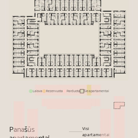
Laisva
Rezervuota
Parduota
Šie apartamentai
Panašūs
Visi
apartamentai