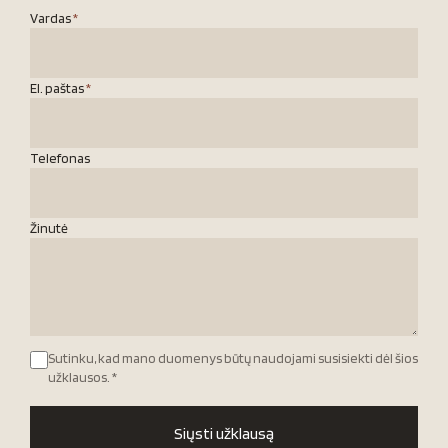
Vardas
*
El. paštas
*
Telefonas
Žinutė
Sutinku, kad mano duomenys būtų naudojami susisiekti dėl šios
užklausos.
*
Siųsti užklausą