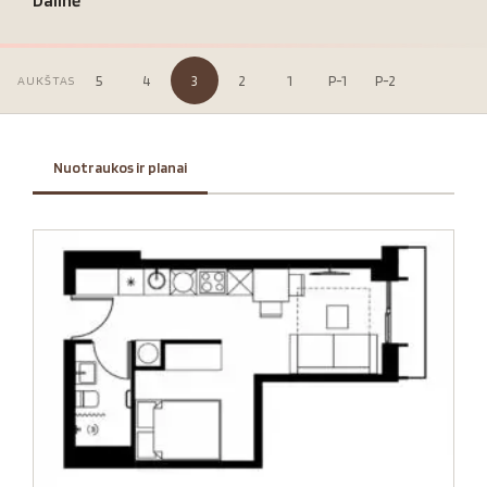
Dalinė
5
4
3
2
1
P-1
P-2
AUKŠTAS
Nuotraukos ir planai