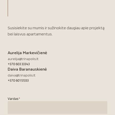
Susisiekite su mumis ir sužinokite daugiau apie projektą
bei laisvus apartamentus.
Aurelija Markevičienė
aurelija@trinapolis.lt
+370 603 33343
Daiva Baranauskienė
daiva@trinapolis.lt
+370 601 51333
Vardas
*