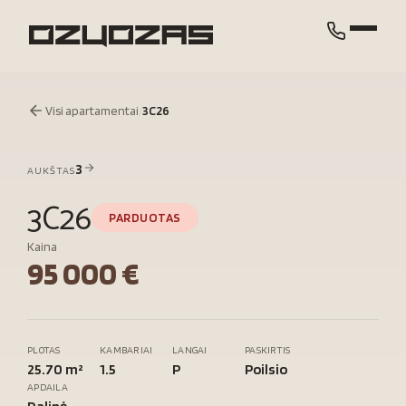
Visi apartamentai
/
3C26
3
AUKŠTAS
3C26
PARDUOTAS
Kaina
95 000 €
PLOTAS
KAMBARIAI
LANGAI
PASKIRTIS
25.70 m²
1.5
P
Poilsio
APDAILA