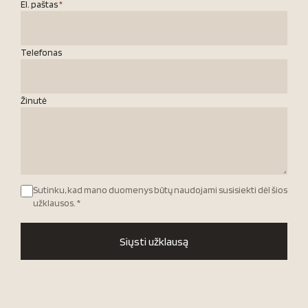
El. paštas
*
Telefonas
Žinutė
Sutinku, kad mano duomenys būtų naudojami susisiekti dėl šios
užklausos.
*
Siųsti užklausą