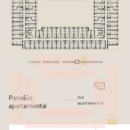
Laisva
Rezervuota
Parduota
Šie apartamentai
Panašūs
Visi
apartamentai
apartamentai