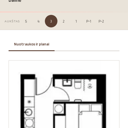
Dalinė
5
4
3
2
1
P-1
P-2
AUKŠTAS
Nuotraukos ir planai