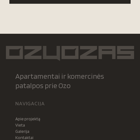
Apartamentai ir komercinės
patalpos prie Ozo
NAVIGACIJA
Apie projektą
Vieta
Galerija
Kontaktai