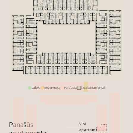
Laisva
Rezervuota
Parduota
Šie apartamentai
Panašūs
Visi
apartamentai