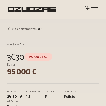
Visi apartamentai
/
3C30
3
AUKŠTAS
3C30
PARDUOTAS
Kaina
95 000 €
PLOTAS
KAMBARIAI
LANGAI
PASKIRTIS
24.80 m²
1.5
P
Poilsio
APDAILA