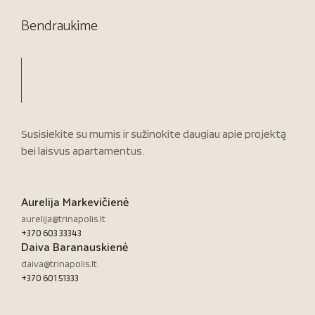
Bendraukime
Susisiekite su mumis ir sužinokite daugiau apie projektą
bei laisvus apartamentus.
Aurelija Markevičienė
aurelija@trinapolis.lt
+370 603 33343
Daiva Baranauskienė
daiva@trinapolis.lt
+370 601 51333