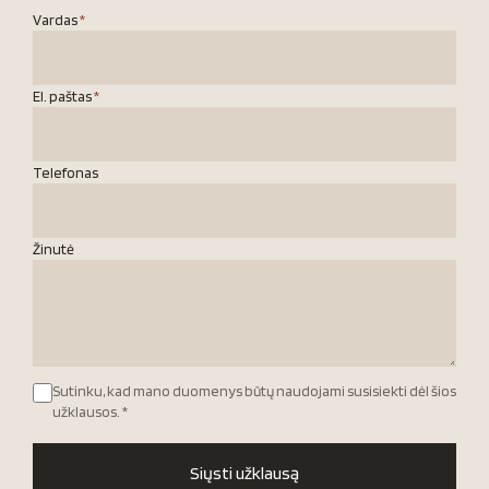
Vardas
*
El. paštas
*
Telefonas
Žinutė
Sutinku, kad mano duomenys būtų naudojami susisiekti dėl šios
užklausos.
*
Siųsti užklausą