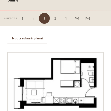
Dalinė
5
4
3
2
1
P-1
P-2
AUKŠTAS
Nuotraukos ir planai