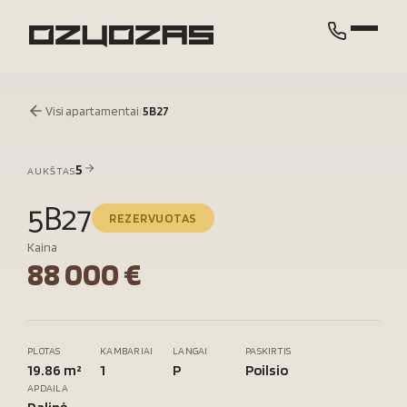
Visi apartamentai
/
5B27
5
AUKŠTAS
5B27
REZERVUOTAS
Kaina
88 000 €
PLOTAS
KAMBARIAI
LANGAI
PASKIRTIS
19.86 m²
1
P
Poilsio
APDAILA