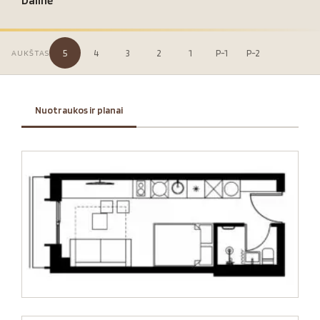
Dalinė
5
4
3
2
1
P-1
P-2
AUKŠTAS
Nuotraukos ir planai