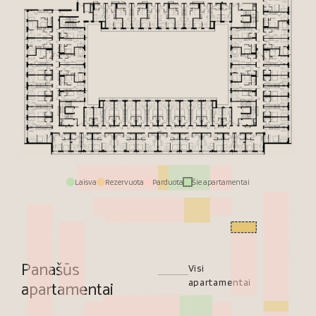
Laisva
Rezervuota
Parduota
Šie apartamentai
Panašūs
Visi
apartamentai
apartamentai