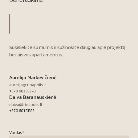
Bendraukime
Susisiekite su mumis ir sužinokite daugiau apie projektą
bei laisvus apartamentus.
Aurelija Markevičienė
aurelija@trinapolis.lt
+370 603 33343
Daiva Baranauskienė
daiva@trinapolis.lt
+370 601 51333
Vardas
*