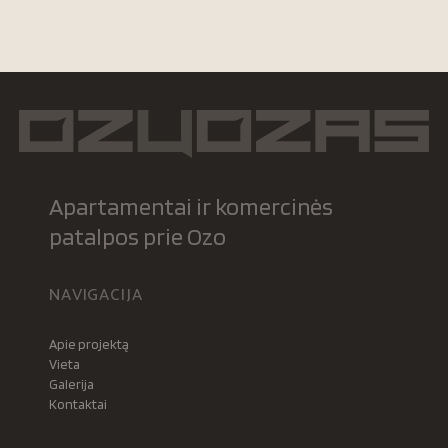
Apartamentai ir komercinės
patalpos prie Ozo
NAVIGACIJA
Apie projektą
Vieta
Galerija
Kontaktai