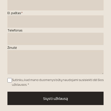
El. paštas
*
Telefonas
Žinutė
Sutinku, kad mano duomenys būtų naudojami susisiekti dėl šios
užklausos.
*
Siųsti užklausą